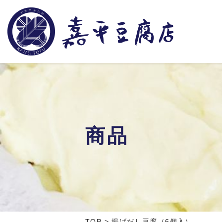
商品
TOP
>
揚げだし豆腐（6個入）