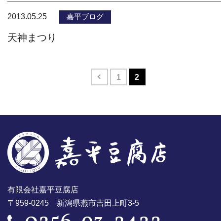
2013.05.25
嘉平ブログ
天神まつり
1
2
有限会社嘉平豆腐店
〒959-0245 新潟県燕市吉田上町3-5